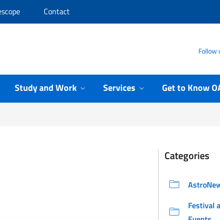
escope
Contact
Follow 
Study and Work
Services
Get to Know O
Categories
AstroNe
Festival 
Events