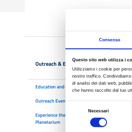
Consenso
Questo sito web utilizza i c
Outreach & Education
Utilizziamo i cookie per perso
nostro traffico. Condividiamo 
di analisi dei dati web, pubbl
Education and Projects
C
che hanno raccolto dal tuo uti
Outreach Events
from3
Selezione
Necessari
del
Experience the
consenso
SRT
Planetarium