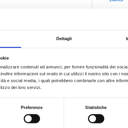
Gerrei As
Dettagli
ookie
nalizzare contenuti ed annunci, per fornire funzionalità dei socia
inoltre informazioni sul modo in cui utilizzi il nostro sito con i n
icità e social media, i quali potrebbero combinarle con altre inform
ategories correlata:
Festival and Public Events
lizzo dei loro servizi.
0 September 2013 to 30 September 2013
Preferenze
Statistiche
 – Inaugural Ceremony