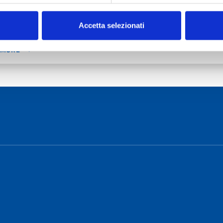
naugural ceremony of the Sardinia Radio Telescope
take place on SEPTEMBER 30 in the presence of the
Accetta selezionati
secretary […]
 MORE
o Cagliari