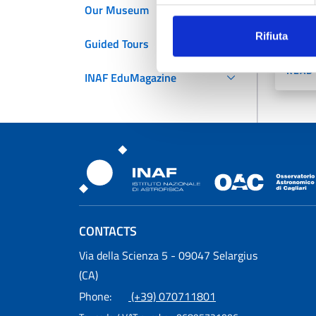
The i
Our Museum
will 
Rifiuta
Under
Guided Tours
READ
INAF EduMagazine
Osservatorio Astronomic
CONTACTS
Osservatorio Astronomico Cagliari
Via della Scienza 5 - 09047 Selargius
(CA)
Phone:
(+39) 070711801