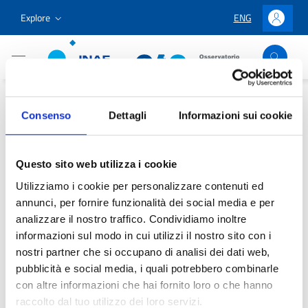
Go to content
Go to the navigation menu
Go to the footer
Explore
ENG
LINGUA SELEZION
Accedi
Osservatorio Astronomico Cagliari
Home
/
Outreach & Education
/
Education and Projects
/
Consenso
Dettagli
Informazioni sui cookie
Education
/
Educational Workshops
Educational Workshops
Questo sito web utilizza i cookie
Utilizziamo i cookie per personalizzare contenuti ed
annunci, per fornire funzionalità dei social media e per
analizzare il nostro traffico. Condividiamo inoltre
informazioni sul modo in cui utilizzi il nostro sito con i
Content being updated
nostri partner che si occupano di analisi dei dati web,
pubblicità e social media, i quali potrebbero combinarle
con altre informazioni che hai fornito loro o che hanno
raccolto dal tuo utilizzo dei loro servizi.