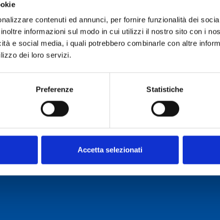
ookie
Av
nalizzare contenuti ed annunci, per fornire funzionalità dei socia
inoltre informazioni sul modo in cui utilizzi il nostro sito con i n
icità e social media, i quali potrebbero combinarle con altre inform
lizzo dei loro servizi.
here are currently no study or work opportunities availab
come back
or use the menu to continue browsing.
Preferenze
Statistiche
o Cagliari
Accetta selezionati