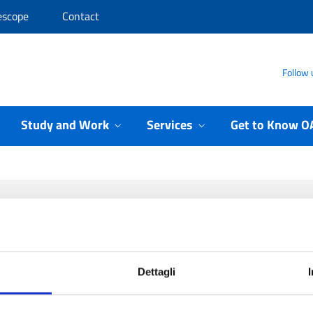
escope
Contact
Follow 
Study and Work
Services
Get to Know O
ome
/
Study and Work
/
Internships
Internships
Dettagli