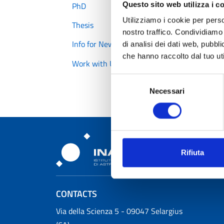
PhD
Questo sito web utilizza i c
Utilizziamo i cookie per perso
Thesis
nostro traffico. Condividiamo 
Info for New Arrivals
di analisi dei dati web, pubbl
che hanno raccolto dal tuo uti
T
Work with Us
Selezione
Necessari
del
consenso
Osservatorio Astronomic
Rifiuta
CONTACTS
Osservatorio Astronomico Cagliari
Via della Scienza 5 - 09047 Selargius