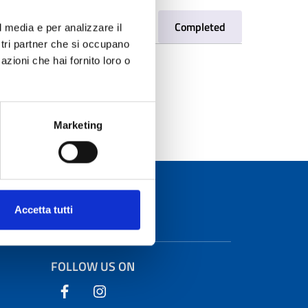
ailable
In Progress
Completed
l media e per analizzare il
ostri partner che si occupano
azioni che hai fornito loro o
le.
.
Marketing
Accetta tutti
FOLLOW US ON
Follow us on Facebook
Follow us on Instagram