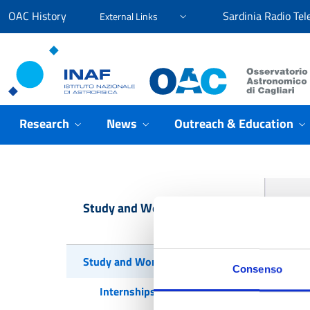
Go to content
Go to the navigation menu
Go to the footer
OAC History
Sardinia Radio Tel
External Links
Osservatorio Astronomico Cagliari
Research
News
Outreach & Education
H
Study and Work
Study and Work
Consenso
Internships