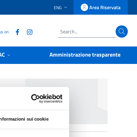
Area Riservata
ENG
LINGUA SELEZIONATA:
Accedi
Follow us on Facebook
Follow us on Instagram
us on
Search
AC
Amministrazione trasparente
Informazioni sui cookie