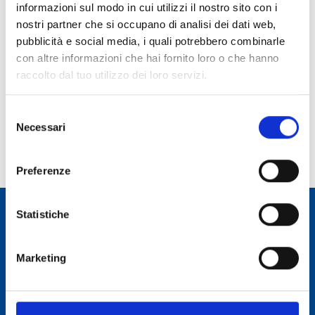
informazioni sul modo in cui utilizzi il nostro sito con i
Association, Sardegna Ricerche, Teatro Impossibile
.
nostri partner che si occupano di analisi dei dati web,
Autonomous Region of Sardinia
pubblicità e social media, i quali potrebbero combinarle
Department of Physics, UniCa
con altre informazioni che hai fornito loro o che hanno
Sardinian Amateur Astronomers Association
raccolto dal tuo utilizzo dei loro servizi.
Sardegna Ricerche
Teatro Impossibile
Selezione
Necessari
del
consenso
Share:
Facebook
X
LinkedI
Wh
Preferenze
Statistiche
Osservatorio Astronomico Cagliari
Marketing
CONTACTS
Osservatorio Astronomico Cagliari
Via della Scienza 5 - 09047 Selargius (CA)