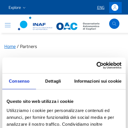
Go to content
Go to the navigation menu
Go to the footer
Explore
ENG
LINGUA SELEZION
Accedi
Osservatorio Astronomico Cagliari
Home
/
Partners
Partners
Consenso
Dettagli
Informazioni sui cookie
The Cagliari Astronomical Observatory collaborates with
Questo sito web utilizza i cookie
institutions, research bodies, and local entities to develop
Utilizziamo i cookie per personalizzare contenuti ed
scientific, educational, and cultural projects. Among the main
annunci, per fornire funzionalità dei social media e per
partners:
Autonomous Region of Sardinia, Department of
analizzare il nostro traffico. Condividiamo inoltre
Physics UniCa, Sardinian Amateur Astronomers