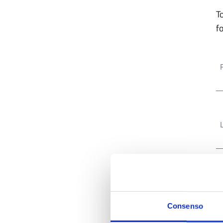
T
f
Consenso