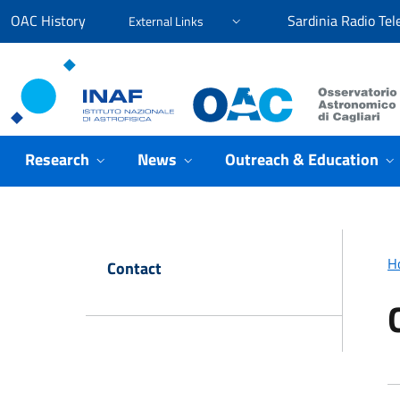
Go to content
Go to the navigation menu
Go to the footer
OAC History
Sardinia Radio Tel
External Links
Osservatorio Astronomico Cagliari
Research
News
Outreach & Education
H
Contact