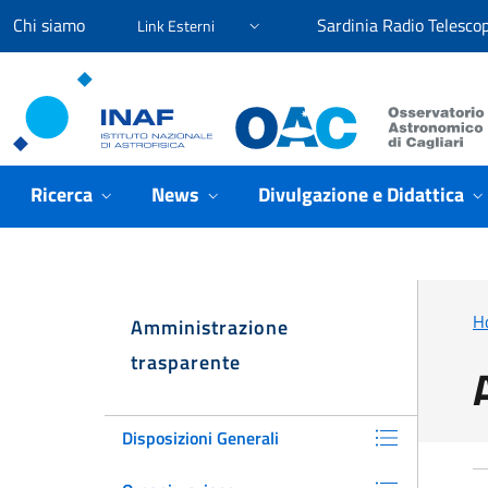
Vai ai contenuti
Vai al menu di navigazione
Vai al footer
Chi siamo
Sardinia Radio Telesco
Link Esterni
Osservatorio Astronomico Cagliari
Ricerca
News
Divulgazione e Didattica
H
Amministrazione
trasparente
Disposizioni Generali