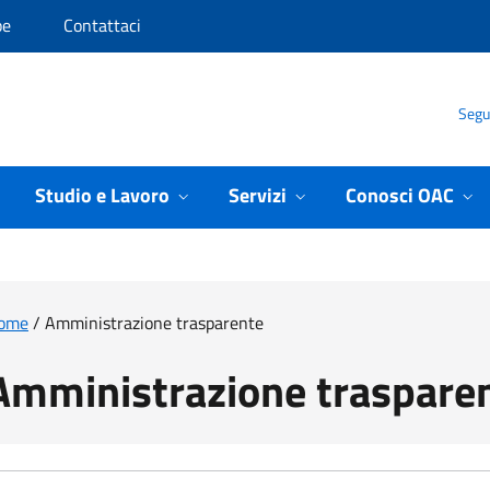
pe
Contattaci
Segui
Studio e Lavoro
Servizi
Conosci OAC
ome
/
Amministrazione trasparente
Amministrazione traspare