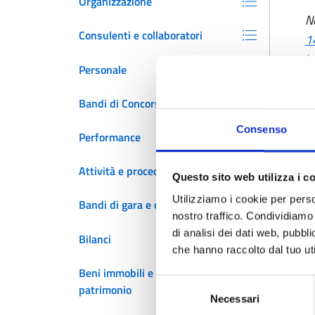
Organizzazione
N
Consulenti e collaboratori
1
i
Personale
2
t
Bandi di Concorso
se
Consenso
p
Performance
L
Attività e procedimenti
Questo sito web utilizza i c
“a
Utilizziamo i cookie per perso
Bandi di gara e contratti
nostro traffico. Condividiamo 
di analisi dei dati web, pubbl
Bilanci
che hanno raccolto dal tuo uti
Beni immobili e gestione
Selezione
patrimonio
Necessari
del