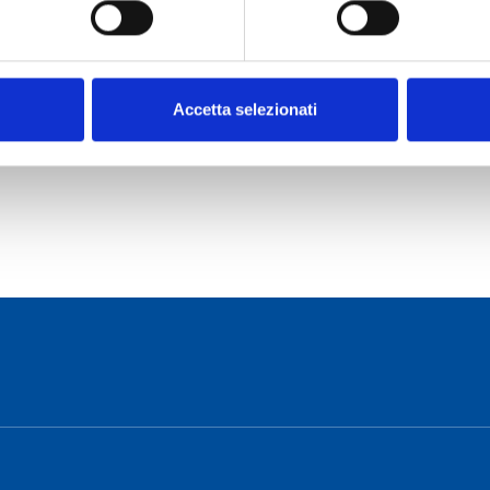
Accetta selezionati
o Cagliari