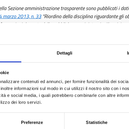
ella Sezione amministrazione trasparente sono pubblicati i dati 
4 marzo 2013, n. 33
“Riordino della disciplina riguardante gli ob
nformazioni da parte delle pubbliche amministrazioni”, revisiona
5.05.2016
“Revisione e semplificazione delle disposizioni in ma
rasparenza, correttivo della
legge 6 novembre 2012, n. 190
e de
nsi dell’articolo 7 della
legge 7 agosto 2015, n. 124
, in materi
Dettagli
ubbliche
”.
a sezione consente di avere immediatamente a disposizione le in
ookie
ccesso civico”.
nalizzare contenuti ed annunci, per fornire funzionalità dei socia
inoltre informazioni sul modo in cui utilizzi il nostro sito con i n
icità e social media, i quali potrebbero combinarle con altre inform
lizzo dei loro servizi.
Preferenze
Statistiche