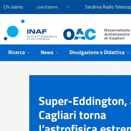
Vai ai contenuti
Vai al menu di navigazione
Vai al footer
Chi siamo
Sardinia Radio Telesco
Link Esterni
Osservatorio Astronomico
Ricerca
News
Divulgazione e Didattica
Super-Eddington, 
Cagliari torna
l’astrofisica estr