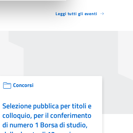
Leggi tutti gli eventi
Pagina correlata:
P
Concorsi
C
Selezione pubblica per titoli e
Conc
colloquio, per il conferimento
esam
di numero 1 Borsa di studio,
unità