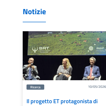
Notizie
10/05/2026
Categorie correlata:
Ricerca
Il progetto ET protagonista di