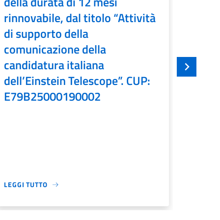
della durata di 12 mesi
di “
rinnovabile, dal titolo “Attività
Ammi
di supporto della
cont
comunicazione della
dete
candidatura italiana
temp
dell’Einstein Telescope”. CUP:
pror
E79B25000190002
202
001
Descriz
delle a
support
Ragion
LEGGI TUTTO
LEGGI