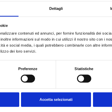
Dettagli
Categorie correlata:
AstroNews
dal 15 Marzo 2025 al 02 Giugno 2025
ookie
nalizzare contenuti ed annunci, per fornire funzionalità dei socia
inoltre informazioni sul modo in cui utilizzi il nostro sito con i n
La mostra INAF “Macchine del
icità e social media, i quali potrebbero combinarle con altre inform
Tempo” a Torino
lizzo dei loro servizi.
Le OGR di Torino ospitano la mostra INAF
“Macchine del Tempo” dal 15 marzo al 2 giugno
Preferenze
Statistiche
2025. Dopo il […]
LEGGI TUTTO
Accetta selezionati