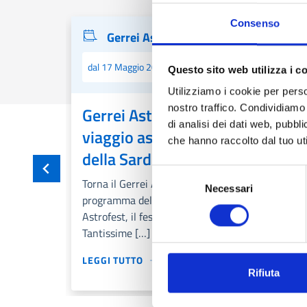
Consenso
Categorie correlata:
Gerrei Astrofest
dal 17 Maggio 2025 al 08 Giugno 2025
Questo sito web utilizza i c
Utilizziamo i cookie per perso
nostro traffico. Condividiamo 
Gerrei Astrofest 2025: un
di analisi dei dati web, pubbl
viaggio astronomico nel cuore
che hanno raccolto dal tuo uti
della Sardegna
Selezione
Torna il Gerrei AstroFest! E’ online il
Necessari
del
programma della terza edizione del Gerrei
consenso
Astrofest, il festival dell’astronomia del Gerrei.
Tantissime […]
LEGGI TUTTO
Rifiuta