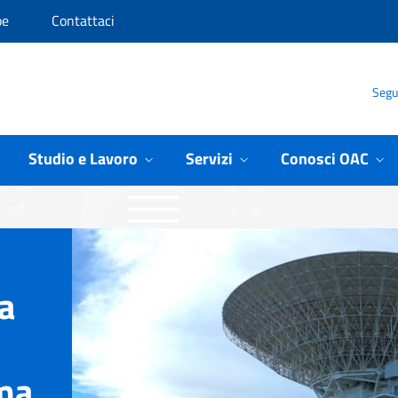
pe
Contattaci
Segui
 Cagliari
Studio e Lavoro
Servizi
Conosci OAC
a
ema