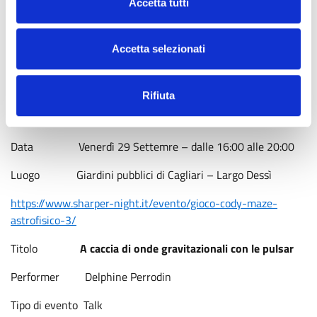
Accetta tutti
ricerca che spiegheranno il nostro lavoro. Inoltre, ci saranno
altri due eventi particolari:
Accetta selezionati
Titolo
Cody Maze Astrofisico
Performer Silvia Casu, Gian Luigi Deiana, Paolo Soletta
Rifiuta
Tipo di evento Caccia al tesoro virtuale
Data Venerdì 29 Settemre – dalle 16:00 alle 20:00
Luogo Giardini pubblici di Cagliari – Largo Dessì
https://www.sharper-night.it/evento/gioco-cody-maze-
astrofisico-3/
Titolo
A caccia di onde gravitazionali con le pulsar
Performer Delphine Perrodin
Tipo di evento Talk