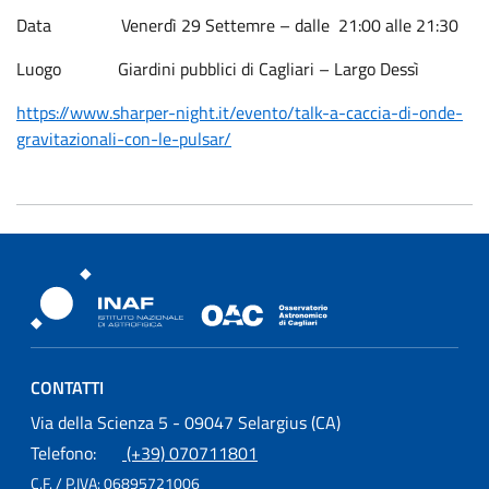
Data Venerdì 29 Settemre – dalle 21:00 alle 21:30
Luogo Giardini pubblici di Cagliari – Largo Dessì
https://www.sharper-night.it/evento/talk-a-caccia-di-onde-
gravitazionali-con-le-pulsar/
Osservatorio Astronomico Cagliari
CONTATTI
Osservatorio Astronomico Cagliari
Via della Scienza 5 - 09047 Selargius (CA)
Telefono:
(+39) 070711801
C.F. / P.IVA:
06895721006