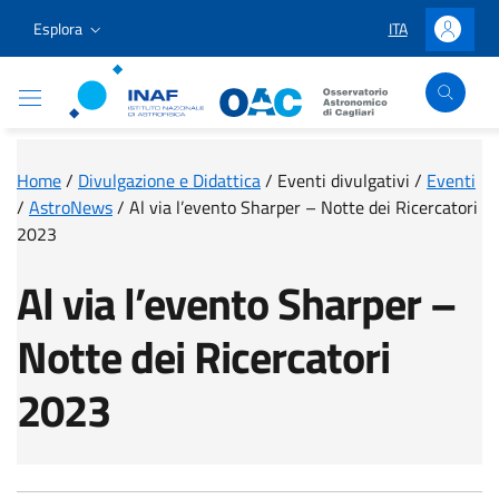
Vai ai contenuti
Vai al menu di navigazione
Vai al footer
Esplora
ITA
LINGUA SELEZIO
Accedi
Osservatorio Astronomico Cagliari
Home
/
Divulgazione e Didattica
/
Eventi divulgativi
/
Eventi
/
AstroNews
/
Al via l’evento Sharper – Notte dei Ricercatori
2023
Al via l’evento Sharper –
Notte dei Ricercatori
2023