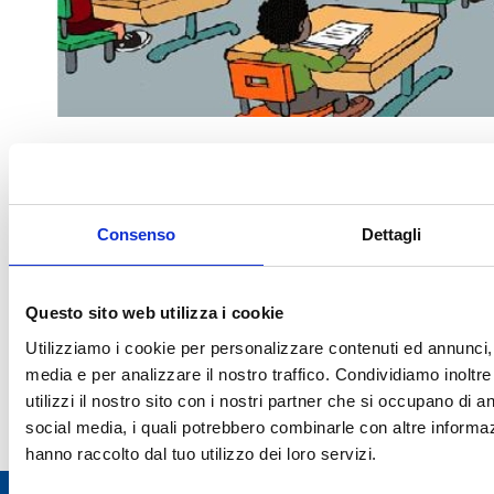
Inoltre, l’INAF-OAC è da tempo attivo nello studio dell’utilizzo
dell’astronomia e delle tecniche laboratoriali hands-on per
Consenso
Dettagli
progetti di didattica inclusiva.
In questa pagina potrete trovare notizie sui vari progetti in
corso
Questo sito web utilizza i cookie
negli istituti scolastici sardi.
Utilizziamo i cookie per personalizzare contenuti ed annunci, p
media e per analizzare il nostro traffico. Condividiamo inoltr
utilizzi il nostro sito con i nostri partner che si occupano di an
social media, i quali potrebbero combinarle con altre informaz
Condividi:
Facebook
X
LinkedI
Wh
hanno raccolto dal tuo utilizzo dei loro servizi.