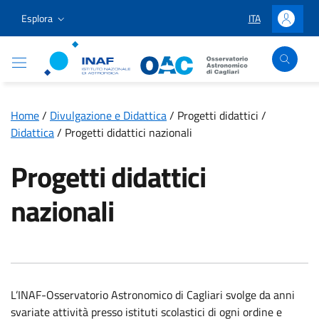
Vai ai contenuti
Vai al menu di navigazione
Vai al footer
Esplora
ITA
LINGUA SELEZIO
Accedi
Osservatorio Astronomico Cagliari
Home
/
Divulgazione e Didattica
/
Progetti didattici
/
Didattica
/
Progetti didattici nazionali
Progetti didattici
nazionali
L’INAF-Osservatorio Astronomico di Cagliari svolge da anni
svariate attività presso istituti scolastici di ogni ordine e