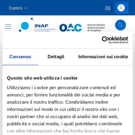
Vai ai contenuti
Vai al menu di navigazione
Vai al footer
Esplora
ITA
LINGUA SELEZIO
Accedi
Osservatorio Astronomico Cagliari
Home
/
Divulgazione e Didattica
/
Progetti didattici
/
Didattica
/
Risorse Didattiche
/
Cosmo Hunters
Consenso
Dettagli
Informazioni sui cookie
Cosmo Hunters
Questo sito web utilizza i cookie
Utilizziamo i cookie per personalizzare contenuti ed
annunci, per fornire funzionalità dei social media e per
analizzare il nostro traffico. Condividiamo inoltre
informazioni sul modo in cui utilizzi il nostro sito con i
Contenuto in aggiornamento
nostri partner che si occupano di analisi dei dati web,
pubblicità e social media, i quali potrebbero combinarle
con altre informazioni che hai fornito loro o che hanno