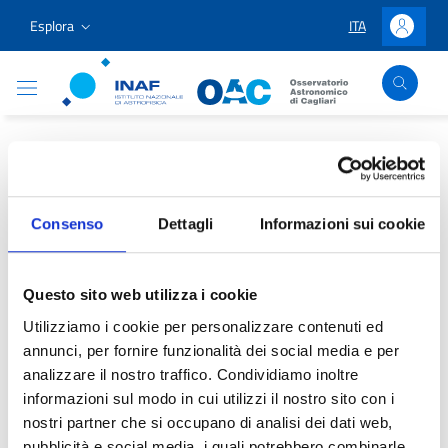
Vai ai contenuti
Vai al menu di navigazione
Vai al footer
Esplora
ITA
LINGUA SELEZIO
Accedi
Osservatorio Astronomico Cagliari
Home
/
Divulgazione e Didattica
/
Progetti didattici
/
Didattica
/
Altre Risorse/Mostre
/
Bella l’astronomia, ma a
che serve?
Consenso
Dettagli
Informazioni sui cookie
Bella l’astronomia, ma a
Questo sito web utilizza i cookie
che serve?
Utilizziamo i cookie per personalizzare contenuti ed
annunci, per fornire funzionalità dei social media e per
analizzare il nostro traffico. Condividiamo inoltre
informazioni sul modo in cui utilizzi il nostro sito con i
nostri partner che si occupano di analisi dei dati web,
Contenuto in aggiornamento
pubblicità e social media, i quali potrebbero combinarle