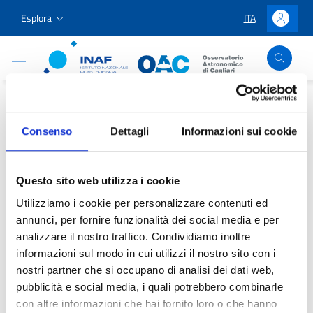
Vai ai contenuti
Vai al menu di navigazione
Vai al footer
Esplora
ITA
LINGUA SELEZIO
Accedi
Osservatorio Astronomico Cagliari
Home
/
Divulgazione e Didattica
/
Progetti didattici
/
Progetti
internazionali
/
Il progetto Inspiring Stars
Consenso
Dettagli
Informazioni sui cookie
Il progetto Inspiring Stars
Questo sito web utilizza i cookie
Utilizziamo i cookie per personalizzare contenuti ed
annunci, per fornire funzionalità dei social media e per
analizzare il nostro traffico. Condividiamo inoltre
informazioni sul modo in cui utilizzi il nostro sito con i
Contenuto in aggiornamento
nostri partner che si occupano di analisi dei dati web,
pubblicità e social media, i quali potrebbero combinarle
con altre informazioni che hai fornito loro o che hanno