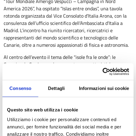
“Tour Mondiale Amerigo Vespucci – Campagna in Nord
America 2026”, ha ospitato “Islas entre ondas”, una tavola
rotonda organizzata dal Vice Consolato d’Italia Arona, con la
consulenza dell’ufficio scientifico dell’Ambasciata d’Italia a
Madrid. L’incontro ha riunito ricercatori, ricercatrici e
rappresentanti del mondo scientifico e tecnologico delle
Canarie, oltre a numerosi appassionati di fisica e astronomia.
Al centro dell’evento il tema delle “isole fra le onde”: le
Canarie e la Sardegna, che presentano caratteristiche
ambientali e scientifiche ideali per ospitare alcune delle più
avanzate infrastrutture per l’astrofisica d’Europa. Le Canarie
ospitano, infatti, infrastrutture gestite dall’Istituto Nazionale
Consenso
Dettagli
Informazioni sui cookie
di Astrofisica (INAF), tra cui il Telescopio Nazionale Galileo
(TNG), punto di riferimento per l’astronomia ottica, e l’ASTRI
mini-array, una rete di telescopi dedicati allo studio dei raggi
Questo sito web utilizza i cookie
gamma. La Sardegna, invece, è sede del Sardinia Radio
Utilizziamo i cookie per personalizzare contenuti ed
Telescope (SRT) ed è candidata dall’Italia, con il sostegno della
annunci, per fornire funzionalità dei social media e per
Spagna, a ospitare Einstein Telescope, il futuro rivelatore per
analizzare il nostro traffico. Condividiamo inoltre