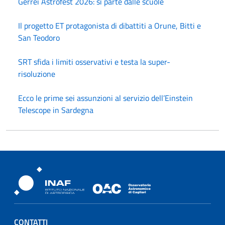
Gerrei Astrofest 2026: si parte dalle scuole
Il progetto ET protagonista di dibattiti a Orune, Bitti e
San Teodoro
SRT sfida i limiti osservativi e testa la super-
risoluzione
Ecco le prime sei assunzioni al servizio dell’Einstein
Telescope in Sardegna
Osservatorio Astronomico Cagliari
CONTATTI