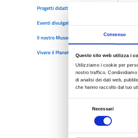
Progetti didattici
d
Eventi divulgativi
Consenso
Il nostro Museo
Il
la
Vivere il Planetario
Questo sito web utilizza i c
L
Utilizziamo i cookie per perso
nostro traffico. Condividiamo 
I
di analisi dei dati web, pubbl
d
che hanno raccolto dal tuo uti
P
Selezione
Fi
Necessari
del
A
consenso
V