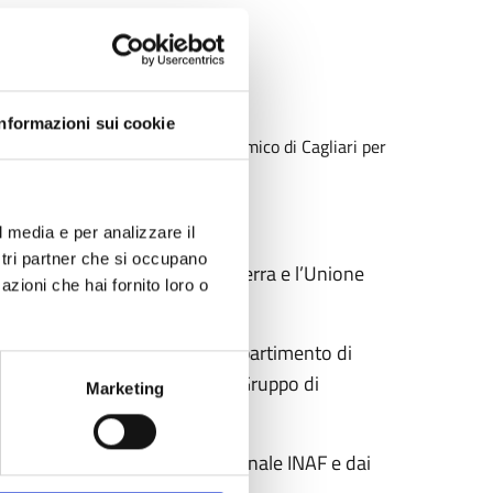
Informazioni sui cookie
to dall’Inaf Osservatorio Astronomico di Cagliari per
al diffuso.
l media e per analizzare il
ostri partner che si occupano
nariato con il GAL Sole Grano Terra e l’Unione
azioni che hai fornito loro o
(INFN) sezione di Cagliari, il Dipartimento di
associazione Astrofili Sardi e il Gruppo di
Marketing
gliari.
nte attività preparate dal personale INAF e dai