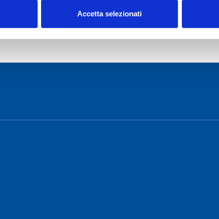
artner coinvolti.
Accetta selezionati
o Cagliari