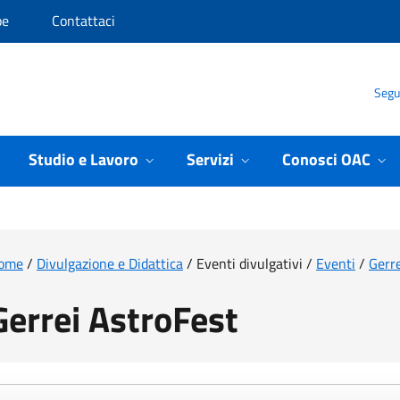
pe
Contattaci
Segui
Studio e Lavoro
Servizi
Conosci OAC
ome
/
Divulgazione e Didattica
/
Eventi divulgativi
/
Eventi
/
Gerre
Gerrei AstroFest