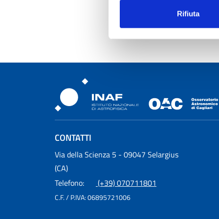
p
Rifiuta
Osservatorio Astronomic
CONTATTI
Osservatorio Astronomico Cagliari
Via della Scienza 5 - 09047 Selargius
(CA)
Telefono:
(+39) 070711801
C.F. / P.IVA:
06895721006