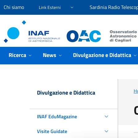
Vai ai contenuti
Vai al menu di navigazione
Vai al footer
Chi siamo
Sardinia Radio Telesco
Link Esterni
Osservatorio Astronomico Cagliari
Ricerca
News
Divulgazione e Didattica
H
Divulgazione e Didattica
INAF EduMagazine
Visite Guidate