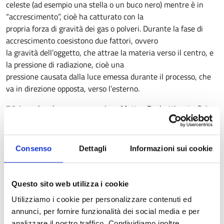
celeste (ad esempio una stella o un buco nero) mentre è in
“accrescimento”, cioè ha catturato con la
propria forza di gravità dei gas o polveri. Durante la fase di
accrescimento coesistono due fattori, ovvero
la gravità dell’oggetto, che attrae la materia verso il centro, e
la pressione di radiazione, cioè una
pressione causata dalla luce emessa durante il processo, che
va in direzione opposta, verso l’esterno.
“Vicino ad un buco nero, – spiega Matteo Bachetti, astrofisico
dell’Inaf di Cagliari co-organizzatore della
conferenza – le particelle dei gas che stanno per caderci
dentro iniziano a scontrarsi, a scaldarsi, e ad
Consenso
Dettagli
Informazioni sui cookie
emettere luce, tanta più luce quanta più materia c’è. In teoria,
si arriva ad un punto in cui la luce emessa
da questa materia è capace di spazzare via il gas in eccesso
Questo sito web utilizza i cookie
formando dei venti che scappano dal sistema,
Utilizziamo i cookie per personalizzare contenuti ed
limitando in questo modo l’afflusso di materia verso il buco
annunci, per fornire funzionalità dei social media e per
nero. Questo limite si chiama Limite di
analizzare il nostro traffico. Condividiamo inoltre