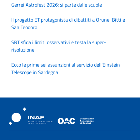
Gerrei Astrofest 2026: si parte dalle scuole
Il progetto ET protagonista di dibattiti a Orune, Bitti e
San Teodoro
SRT sfida i limiti osservativi e testa la super-
risoluzione
Ecco le prime sei assunzioni al servizio dell’Einstein
Telescope in Sardegna
Osservatorio Astronomico Cagliari