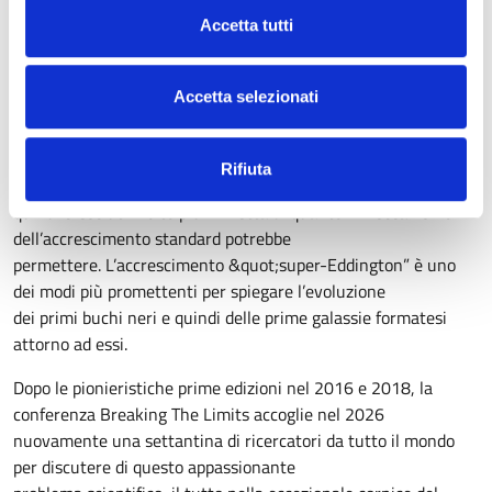
quale misura.
Accetta tutti
La questione non riguarda solo qualche caso isolato di oggetti
“strani&quot;, ma diventa fondamentale per
Accetta selezionati
capire alcuni aspetti fondamentali di come l’Universo si è
evoluto. Ad esempio, il telescopio spaziale JWST
ha di recente mostrato la presenza di buchi neri “troppo
Rifiuta
massicci” per la loro età, che devono essere
quindi cresciuti molto più in fretta di quanto il meccanismo
dell’accrescimento standard potrebbe
permettere. L’accrescimento &quot;super-Eddington” è uno
dei modi più promettenti per spiegare l’evoluzione
dei primi buchi neri e quindi delle prime galassie formatesi
attorno ad essi.
Dopo le pionieristiche prime edizioni nel 2016 e 2018, la
conferenza Breaking The Limits accoglie nel 2026
nuovamente una settantina di ricercatori da tutto il mondo
per discutere di questo appassionante