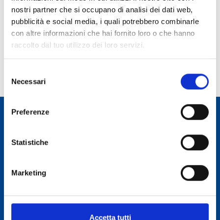
pubbliche amministrazioni pubblicano, con cadenza annuale,
nostri partner che si occupano di analisi dei dati web,
un indicatore dei propri tempi medi di pagamento relativi agli
pubblicità e social media, i quali potrebbero combinarle
acquisti di beni, servizi e forniture, denominato: «indicatore
con altre informazioni che hai fornito loro o che hanno
di tempestività dei pagamenti».
raccolto dal tuo utilizzo dei loro servizi.
Selezione
Necessari
del
consenso
Preferenze
Osservatorio Astronomico Cagliari
Statistiche
CONTATTI
Marketing
Osservatorio Astronomico Cagliari
Via della Scienza 5 - 09047 Selargius (CA)
Telefono:
(+39) 070711801
C.F. / P.IVA:
06895721006
Accetta tutti