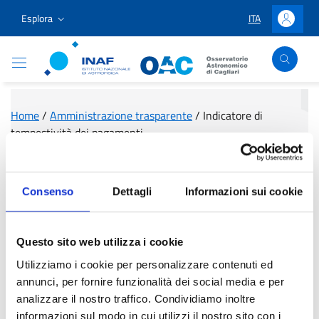
Vai ai contenuti
Vai al menu di navigazione
Vai al footer
Esplora
ITA
LINGUA SELEZIO
Accedi
Osservatorio Astronomico Cagliari
Home
/
Amministrazione trasparente
/
Indicatore di
tempestività dei pagamenti
Indicatore di tempestività
Consenso
Dettagli
Informazioni sui cookie
dei pagamenti
Questo sito web utilizza i cookie
Utilizziamo i cookie per personalizzare contenuti ed
annunci, per fornire funzionalità dei social media e per
Dlgs 33/2013 - Articolo 33
- Obblighi di pubblicazione
analizzare il nostro traffico. Condividiamo inoltre
concernenti i tempi di pagamento dell'amministrazione 1. Le
informazioni sul modo in cui utilizzi il nostro sito con i