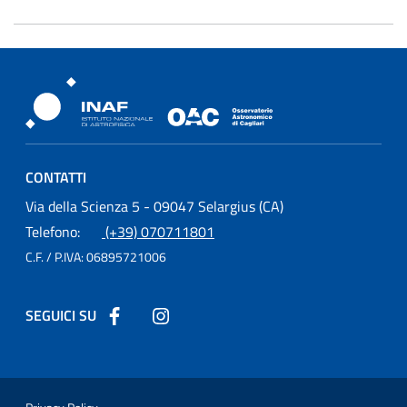
Osservatorio Astronomico Cagliari
CONTATTI
Osservatorio Astronomico Cagliari
Via della Scienza 5 - 09047 Selargius (CA)
Telefono:
(+39) 070711801
C.F. / P.IVA:
06895721006
SEGUICI SU
Seguici su Facebook
Seguici su Instagram
Sezione Link Utili