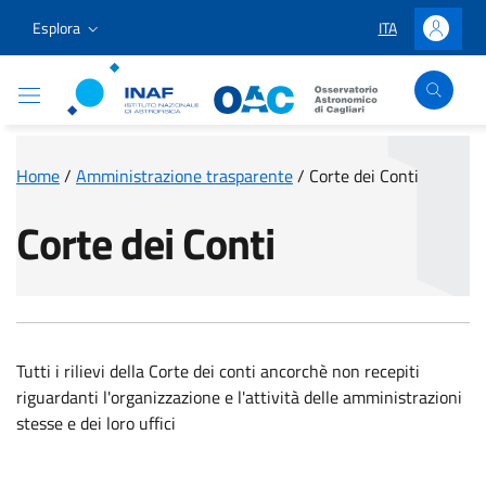
Vai ai contenuti
Vai al menu di navigazione
Vai al footer
Esplora
ITA
LINGUA SELEZIO
Accedi
Osservatorio Astronomico Cagliari
Home
/
Amministrazione trasparente
/
Corte dei Conti
Corte dei Conti
Tutti i rilievi della Corte dei conti ancorchè non recepiti
riguardanti l'organizzazione e l'attività delle amministrazioni
stesse e dei loro uffici