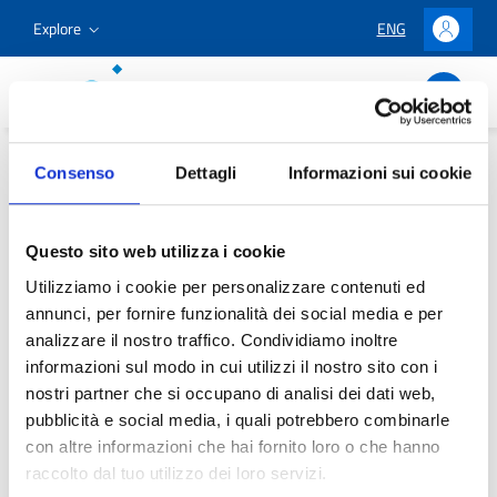
Go to content
Go to the navigation menu
Go to the footer
Explore
ENG
LINGUA SELEZION
Accedi
Osservatorio Astronomico Cagliari
Consenso
Dettagli
Informazioni sui cookie
Home
/
Services
/
Services and Documentation
/
Library
Library
Questo sito web utilizza i cookie
Utilizziamo i cookie per personalizzare contenuti ed
annunci, per fornire funzionalità dei social media e per
analizzare il nostro traffico. Condividiamo inoltre
informazioni sul modo in cui utilizzi il nostro sito con i
Library of the Cagliari Astronomical Observatory
nostri partner che si occupano di analisi dei dati web,
pubblicità e social media, i quali potrebbero combinarle
con altre informazioni che hai fornito loro o che hanno
raccolto dal tuo utilizzo dei loro servizi.
Share:
Facebook
X
LinkedI
Wh