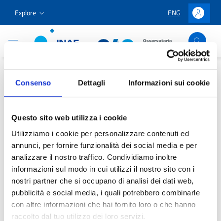
Go to content
Go to the navigation menu
Go to the footer
Explore
ENG
LINGUA SELEZION
Accedi
Osservatorio Astronomico Cagliari
Home
/
Outreach & Education
/
Experience the Planetarium
Consenso
Dettagli
Informazioni sui cookie
/
Planetarium
/
Shows
/
The Solar System
The Solar System
Questo sito web utilizza i cookie
Utilizziamo i cookie per personalizzare contenuti ed
annunci, per fornire funzionalità dei social media e per
analizzare il nostro traffico. Condividiamo inoltre
informazioni sul modo in cui utilizzi il nostro sito con i
Content being updated
nostri partner che si occupano di analisi dei dati web,
pubblicità e social media, i quali potrebbero combinarle
con altre informazioni che hai fornito loro o che hanno
raccolto dal tuo utilizzo dei loro servizi.