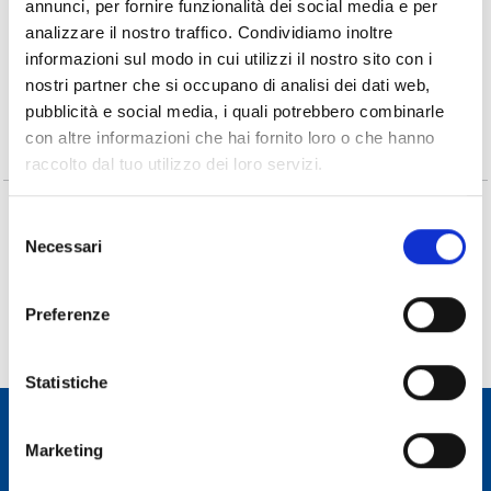
annunci, per fornire funzionalità dei social media e per
Events: Ramadan
analizzare il nostro traffico. Condividiamo inoltre
informazioni sul modo in cui utilizzi il nostro sito con i
Project
nostri partner che si occupano di analisi dei dati web,
pubblicità e social media, i quali potrebbero combinarle
con altre informazioni che hai fornito loro o che hanno
raccolto dal tuo utilizzo dei loro servizi.
Selezione
Nessun anno disponibile.
Necessari
del
consenso
Preferenze
There is no content
.
come back
or use the menu to continue browsing.
Statistiche
Marketing
Osservatorio Astronomico Cagliari