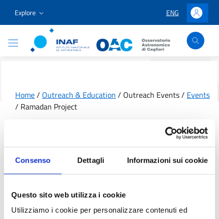
Go to content
Go to the navigation menu
Go to the footer
Explore
ENG
LINGUA SELEZION
Accedi
Osservatorio Astronomico Cagliari
Home
/
Outreach & Education
/
Outreach Events
/
Events
/
Ramadan Project
Categories
AstroNews
Light in Astronomy
Consenso
Dettagli
Informazioni sui cookie
Festival and Public
Ramadan Project
Events
Questo sito web utilizza i cookie
Gerrei Astrofest
Utilizziamo i cookie per personalizzare contenuti ed