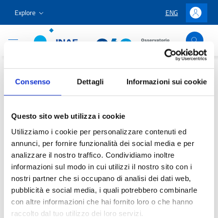
Go to content
Go to the navigation menu
Go to the footer
Explore
ENG
LINGUA SELEZION
Accedi
Osservatorio Astronomico Cagliari
Home
/
Outreach & Education
/
Education and Projects
/
Consenso
Dettagli
Informazioni sui cookie
Education
/
Educational Projects
/
Open up, Sky!
Open up, Sky!
Questo sito web utilizza i cookie
Utilizziamo i cookie per personalizzare contenuti ed
annunci, per fornire funzionalità dei social media e per
analizzare il nostro traffico. Condividiamo inoltre
informazioni sul modo in cui utilizzi il nostro sito con i
Content being updated
nostri partner che si occupano di analisi dei dati web,
pubblicità e social media, i quali potrebbero combinarle
con altre informazioni che hai fornito loro o che hanno
raccolto dal tuo utilizzo dei loro servizi.