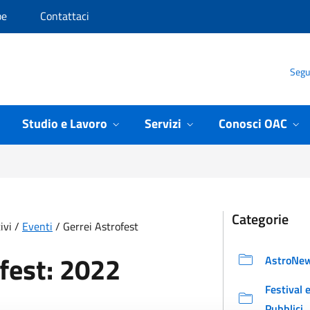
pe
Contattaci
Segui
Studio e Lavoro
Servizi
Conosci OAC
Categorie
ivi
/
Eventi
/
Gerrei Astrofest
ofest: 2022
AstroNe
Festival 
Pubblici