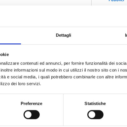
Gerrei As
Dettagli
ookie
nalizzare contenuti ed annunci, per fornire funzionalità dei socia
inoltre informazioni sul modo in cui utilizzi il nostro sito con i n
icità e social media, i quali potrebbero combinarle con altre inform
lizzo dei loro servizi.
ategorie correlata:
Gerrei Astrofest
7 Marzo 2022 ore 11:30
Preferenze
Statistiche
rei AstroFest