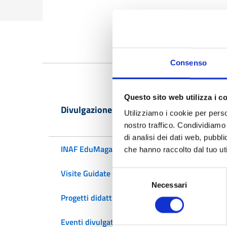
Consenso
Questo sito web utilizza i c
Divulgazione e Didattica
Utilizziamo i cookie per perso
nostro traffico. Condividiamo 
di analisi dei dati web, pubbl
INAF EduMagazine
che hanno raccolto dal tuo uti
C
Visite Guidate
Selezione
dal 0
Necessari
del
Progetti didattici
consenso
Ger
Eventi divulgativi