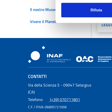
Il Ger
organi
Il nostro Museo
Rifiuta
per la
Vivere il Planetario
LEGGI
Osservatorio Astronomic
CONTATTI
Osservatorio Astronomico Cagliari
Via della Scienza 5 - 09047 Selargius
(CA)
Telefono:
(+39) 070711801
C.F. / P.IVA:
06895721006