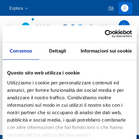
Vai ai contenuti
Vai al menu di navigazione
Vai al footer
Esplora
ITA
LINGUA SELEZIO
Accedi
Osservatorio Astronomico Cagliari
Home
/
Divulgazione e Didattica
/
Il nostro Museo
Consenso
Dettagli
Informazioni sui cookie
Il nostro Museo
Questo sito web utilizza i cookie
Utilizziamo i cookie per personalizzare contenuti ed
annunci, per fornire funzionalità dei social media e per
analizzare il nostro traffico. Condividiamo inoltre
informazioni sul modo in cui utilizzi il nostro sito con i
nostri partner che si occupano di analisi dei dati web,
pubblicità e social media, i quali potrebbero combinarle
Condividi:
Facebook
X
LinkedI
Wh
con altre informazioni che hai fornito loro o che hanno
raccolto dal tuo utilizzo dei loro servizi.