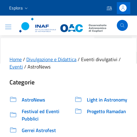
Vai ai contenuti
Vai al menu di navigazione
Vai al footer
Esplora
ITA
LINGUA SELEZIO
Accedi
Osservatorio Astronomico Cagliari
Home
/
Divulgazione e Didattica
/
Eventi divulgativi
/
Eventi
/
AstroNews
Categorie
AstroNews
Light in Astronomy
Festival ed Eventi
Progetto Ramadan
Pubblici
Gerrei Astrofest