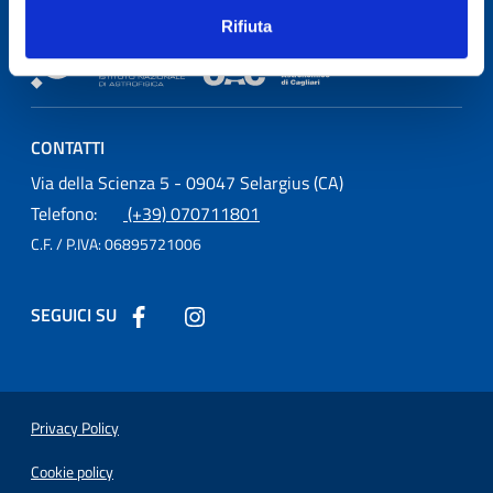
Rifiuta
Osservatorio Astronomico Cagliari
CONTATTI
Osservatorio Astronomico Cagliari
Via della Scienza 5 - 09047 Selargius (CA)
Telefono:
(+39) 070711801
C.F. / P.IVA:
06895721006
SEGUICI SU
Seguici su Facebook
Seguici su Instagram
Sezione Link Utili
Privacy Policy
Cookie policy