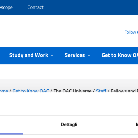
escope
Contact
Follow 
Study and Work
Services
Get to Know O
ome
/
Get to Know OAC
/
The OAC Universe
/
Staff
/
Fellows and 
Mark Brionne
Dettagli