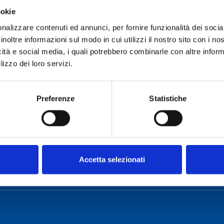
ookie
Role:
OACa Research Fel
nalizzare contenuti ed annunci, per fornire funzionalità dei socia
Phone:
inoltre informazioni sul modo in cui utilizzi il nostro sito con i n
E-mail:
mark.brionne@inaf.
icità e social media, i quali potrebbero combinarle con altre inform
Appointed from:
lizzo dei loro servizi.
Assignment
duration:
Preferenze
Statistiche
Accetta selezionati
o Cagliari