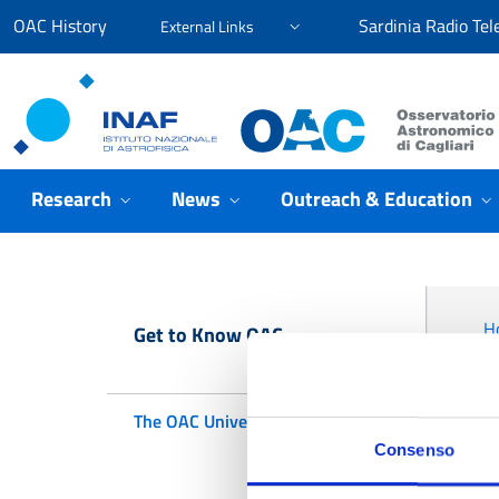
Go to content
Go to the navigation menu
Go to the footer
OAC History
Sardinia Radio Tel
External Links
Osservatorio Astronomico Cagliari
Research
News
Outreach & Education
H
Get to Know OAC
The OAC Universe
Consenso