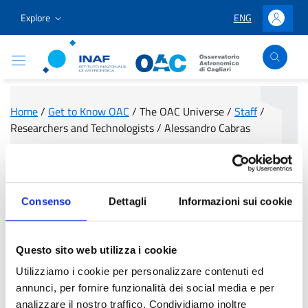
Go to content
Go to the navigation menu
Go to the footer
Explore
ENG
LINGUA SELEZION
Accedi
Osservatorio Astronomico Cagliari
Home
/
Get to Know OAC
/
The OAC Universe
/
Staff
/
Researchers and Technologists
/
Alessandro Cabras
Alessandro Cabras
Consenso
Dettagli
Informazioni sui cookie
Questo sito web utilizza i cookie
Utilizziamo i cookie per personalizzare contenuti ed
annunci, per fornire funzionalità dei social media e per
analizzare il nostro traffico. Condividiamo inoltre