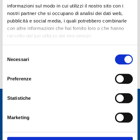
informazioni sul modo in cui utilizzi il nostro sito con i
Role:
nostri partner che si occupano di analisi dei dati web,
Technologist
pubblicità e social media, i quali potrebbero combinarle
con altre informazioni che hai fornito loro o che hanno
Phone:
raccolto dal tuo utilizzo dei loro servizi.
070 71180601
E-mail:
Selezione
alessandro.cabras@inaf.it
Necessari
del
Appointed from:
consenso
Assignment duration:
Preferenze
Statistiche
Osservatorio Astronomico Cagliari
Marketing
CONTACTS