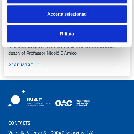
15/09/2020
Categories correlata:
Research
Accetta selezionati
Nichi D’Amico Has Suddenly Passed
Away
Rifiuta
It is with deep sorrow that we announce the sudden
death of Professor Nicolò D'Amico
READ MORE
Osservatorio Astronomico Cagliari
CONTACTS
Osservatorio Astronomico Cagliari
Via della Scienza 5 - 09047 Selargius (CA)