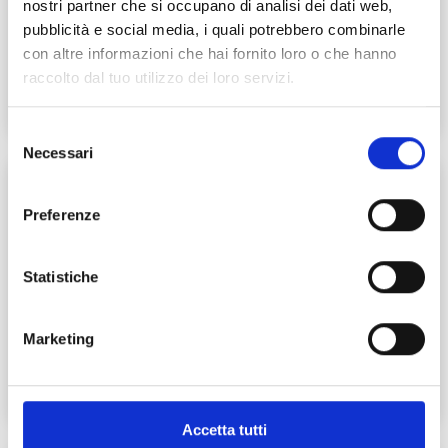
collaboration with the Aerospace District of Sardinia
nostri partner che si occupano di analisi dei dati web,
(DASS) and the consequent availability of the Aliquirra
pubblicità e social media, i quali potrebbero combinarle
airfield, essential for aircraft testing.
con altre informazioni che hai fornito loro o che hanno
raccolto dal tuo utilizzo dei loro servizi.
READ MORE
Selezione
Necessari
del
consenso
17/09/2020
Categories correlata:
Research
Preferenze
Nichi D’amico in the Memory of
Andrea Possenti
Statistiche
The memory of Nichi D'amico in the words of those who
knew him truly well
Marketing
READ MORE
Accetta tutti