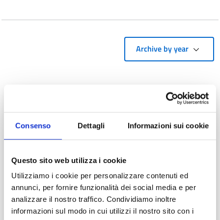
Archive by year
03/12/2020
Categories correlata:
Research
Splendid Conclusion for the
Consenso
Dettagli
Informazioni sui cookie
“Radardrone” Project
"RADARDRONE," the drone interception systems
Questo sito web utilizza i cookie
technology project funded by Sardegna Ricerche and
Utilizziamo i cookie per personalizzare contenuti ed
developed by INAF Osservatorio Astronomico di Cagliari
annunci, per fornire funzionalità dei social media e per
together with DIEE of the University of Cagliari, comes to
analizzare il nostro traffico. Condividiamo inoltre
an end. The objectives were achieved also thanks to the
informazioni sul modo in cui utilizzi il nostro sito con i