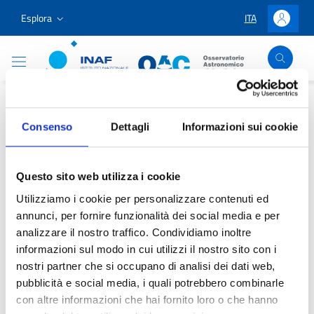
Vai ai contenuti
Vai al menu di navigazione
Vai al footer
Esplora
ITA
LINGUA SELEZIO
Accedi
Osservatorio Astronomico Cagliari
Home
/
Amministrazione trasparente
/
Direttore
Consenso
Dettagli
Informazioni sui cookie
Direttore
Questo sito web utilizza i cookie
Utilizziamo i cookie per personalizzare contenuti ed
annunci, per fornire funzionalità dei social media e per
analizzare il nostro traffico. Condividiamo inoltre
Federica Govoni
informazioni sul modo in cui utilizzi il nostro sito con i
nostri partner che si occupano di analisi dei dati web,
pubblicità e social media, i quali potrebbero combinarle
con altre informazioni che hai fornito loro o che hanno