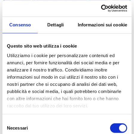
Consenso
Dettagli
Informazioni sui cookie
La
Notte Europea dei Ricercatori
è un’iniziativa che si svolge
simultaneamente ogni anno in tutta Europa l’ultimo venerdì
Questo sito web utilizza i cookie
di Settembre. Il suo scopo è quello di mettere in contatto il
Utilizziamo i cookie per personalizzare contenuti ed
mondo della ricerca con il vasto pubblico di ogni età attraverso
annunci, per fornire funzionalità dei social media e per
incontri, visite guidate, spettacoli, attività per i più piccoli.
analizzare il nostro traffico. Condividiamo inoltre
Un’occasione importante per raccontare le nuove frontiere
informazioni sul modo in cui utilizzi il nostro sito con i
della scienza e per favorire il dialogo con il vasto pubblico,
nostri partner che si occupano di analisi dei dati web,
un’iniziativa che negli scorsi anni ha riscosso un successo
pubblicità e social media, i quali potrebbero combinarle
crescente, coinvolgendo migliaia di persone in tutta Italia sui
con altre informazioni che hai fornito loro o che hanno
grandi temi della ricerca e del futuro.
raccolto dal tuo utilizzo dei loro servizi.
Anche l’Osservatorio Astronomico di Cagliari partecipa
Selezione
all’evento con una serie di attività,
tutte gratuite
, per
Necessari
del
promuovere la cultura e la ricerca astronomica.