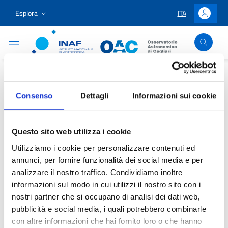
Vai ai contenuti
Vai al menu di navigazione
Vai al footer
Esplora
ITA
LINGUA SELEZIO
Accedi
Osservatorio Astronomico Cagliari
Home
/
Servizi
/
Servizi e Documentazione
/
Procurement
/
Convenzioni CONSIP
Consenso
Dettagli
Informazioni sui cookie
Convenzioni CONSIP
Questo sito web utilizza i cookie
Utilizziamo i cookie per personalizzare contenuti ed
annunci, per fornire funzionalità dei social media e per
analizzare il nostro traffico. Condividiamo inoltre
informazioni sul modo in cui utilizzi il nostro sito con i
Elenco delle convenzioni CONSIP di maggiore interesse
nostri partner che si occupano di analisi dei dati web,
pubblicità e social media, i quali potrebbero combinarle
con altre informazioni che hai fornito loro o che hanno