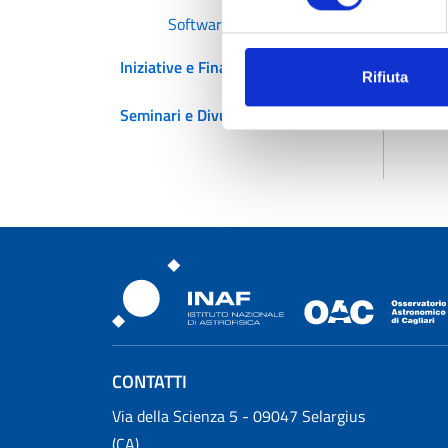
Software
Iniziative e Finanziamenti
Rifiuta
Seminari e Divulgazione
Osservatorio Astronomic
CONTATTI
Osservatorio Astronomico Cagliari
Via della Scienza 5 - 09047 Selargius
(CA)