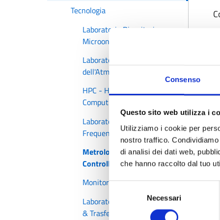
Tecnologia
C
Laboratorio Ricevitori a
Microonde
Laboratorio di Analisi
dell'Atmosfera
Consenso
HPC - High Performance
Computing
Questo sito web utilizza i c
Laboratorio di Tempo e
Utilizziamo i cookie per perso
Frequenza
nostro traffico. Condividiamo 
Metrologia - Sistemi di
di analisi dei dati web, pubbl
Controllo
che hanno raccolto dal tuo uti
Monitoraggio RFI
Selezione
Necessari
del
Laboratorio di Sviluppo
consenso
& Trasferimento