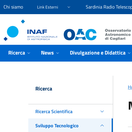
Vai ai contenuti
Vai al menu di navigazione
Vai al footer
Chi siamo
Sardinia Radio Telesco
Link Esterni
Osservatorio Astronomico Cagliari
Ricerca
News
Divulgazione e Didattica
H
Ricerca
Ricerca Scientifica
Sviluppo Tecnologico