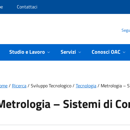
pe
Contattaci
Segui
Studio e Lavoro
Servizi
Conosci OAC
ome
/
Ricerca
/
Sviluppo Tecnologico
/
Tecnologia
/
Metrologia – S
Metrologia – Sistemi di Co