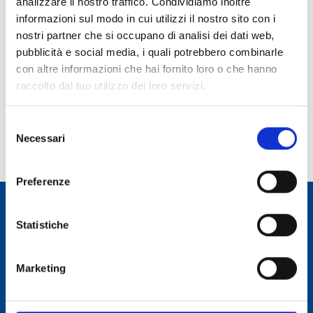
analizzare il nostro traffico. Condividiamo inoltre
informazioni sul modo in cui utilizzi il nostro sito con i
Ruolo:
nostri partner che si occupano di analisi dei dati web,
Borsista
pubblicità e social media, i quali potrebbero combinarle
Telefono:
con altre informazioni che hai fornito loro o che hanno
raccolto dal tuo utilizzo dei loro servizi.
E-mail:
simone.secchi@inaf.it
Selezione
Incarico dal:
Necessari
del
Durata incarico:
consenso
Preferenze
Statistiche
Osservatorio Astronomico Cagliari
Marketing
CONTATTI
Osservatorio Astronomico Cagliari
Via della Scienza 5 - 09047 Selargius (CA)