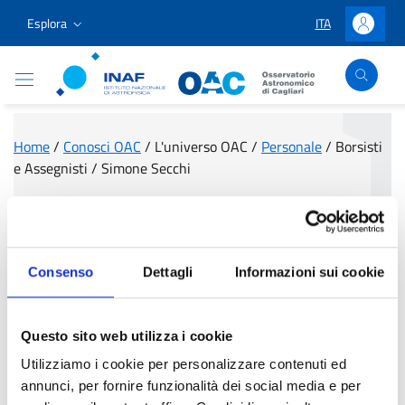
Vai ai contenuti
Vai al menu di navigazione
Vai al footer
Esplora
ITA
LINGUA SELEZIO
Accedi
Osservatorio Astronomico Cagliari
Home
/
Conosci OAC
/
L'universo OAC
/
Personale
/
Borsisti
e Assegnisti
/
Simone Secchi
Simone Secchi
Consenso
Dettagli
Informazioni sui cookie
Questo sito web utilizza i cookie
Utilizziamo i cookie per personalizzare contenuti ed
annunci, per fornire funzionalità dei social media e per