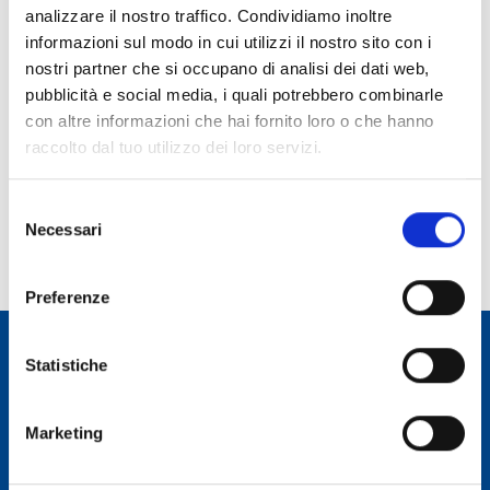
analizzare il nostro traffico. Condividiamo inoltre
Ruolo:
informazioni sul modo in cui utilizzi il nostro sito con i
Responsabile Ufficio Stampa
nostri partner che si occupano di analisi dei dati web,
pubblicità e social media, i quali potrebbero combinarle
Telefono:
con altre informazioni che hai fornito loro o che hanno
070 71180260
raccolto dal tuo utilizzo dei loro servizi.
E-mail:
paolo.soletta@inaf.it
Selezione
Incarico dal:
Necessari
del
Durata incarico:
consenso
Preferenze
Statistiche
Osservatorio Astronomico Cagliari
Marketing
CONTATTI