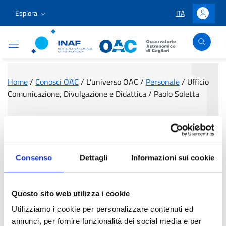
Vai ai contenuti
Vai al menu di navigazione
Vai al footer
Esplora
ITA
LINGUA SELEZIO
Accedi
Osservatorio Astronomico Cagliari
Home
/
Conosci OAC
/
L'universo OAC
/
Personale
/
Ufficio
Comunicazione, Divulgazione e Didattica
/
Paolo Soletta
Paolo Soletta
Consenso
Dettagli
Informazioni sui cookie
Questo sito web utilizza i cookie
Utilizziamo i cookie per personalizzare contenuti ed
annunci, per fornire funzionalità dei social media e per