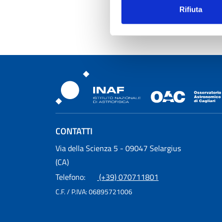
S
Rifiuta
S
Osservatorio Astronomic
CONTATTI
Osservatorio Astronomico Cagliari
Via della Scienza 5 - 09047 Selargius
(CA)
Telefono:
(+39) 070711801
C.F. / P.IVA:
06895721006