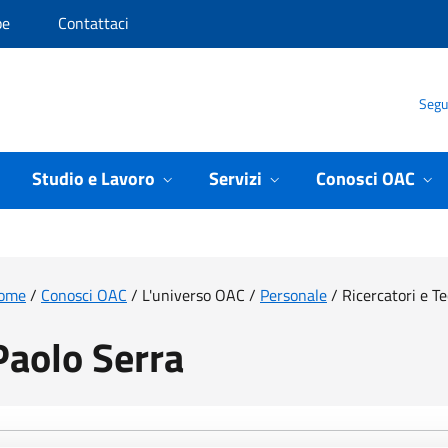
pe
Contattaci
Segui
Studio e Lavoro
Servizi
Conosci OAC
ome
/
Conosci OAC
/
L'universo OAC
/
Personale
/
Ricercatori e T
Paolo Serra