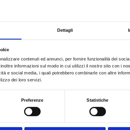
Ruolo:
Primo Ricercatore
Telefono:
070 71180249
E-mail:
paolo.serra@inaf.it
Dettagli
Incarico dal:
Durata incarico:
ookie
nalizzare contenuti ed annunci, per fornire funzionalità dei socia
nagrafica Professionale
inoltre informazioni sul modo in cui utilizzi il nostro sito con i n
icità e social media, i quali potrebbero combinarle con altre inform
rincipali progetti di ricerca
lizzo dei loro servizi.
MeerKAT Fornax Survey
finanziata da una Starting Gran
WALLABY
Preferenze
Statistiche
Atlas3D
ista delle
pubblicazioni con referee