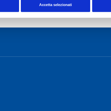
oftware
Accetta selezionati
pectral-line source finder SoFiA
o Cagliari