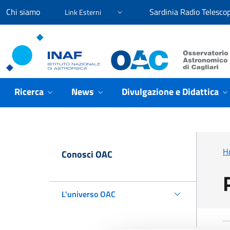
Vai ai contenuti
Vai al menu di navigazione
Vai al footer
Chi siamo
Sardinia Radio Telesco
Link Esterni
Osservatorio Astronomico Cagliari
Ricerca
News
Divulgazione e Didattica
H
Conosci OAC
L'universo OAC