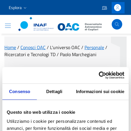
Vai ai contenuti
Vai al menu di navigazione
Vai al footer
Esplora
ITA
LINGUA SELEZIO
Accedi
Osservatorio Astronomico Cagliari
Home
/
Conosci OAC
/
L'universo OAC
/
Personale
/
Ricercatori e Tecnologi TD
/
Paolo Marchegiani
Paolo Marchegiani
Consenso
Dettagli
Informazioni sui cookie
Questo sito web utilizza i cookie
Utilizziamo i cookie per personalizzare contenuti ed
annunci, per fornire funzionalità dei social media e per