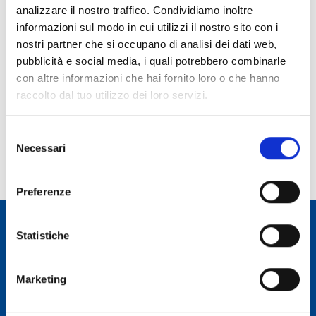
analizzare il nostro traffico. Condividiamo inoltre
Ruolo:
informazioni sul modo in cui utilizzi il nostro sito con i
Ricercatore
nostri partner che si occupano di analisi dei dati web,
pubblicità e social media, i quali potrebbero combinarle
Telefono:
con altre informazioni che hai fornito loro o che hanno
070 71180278
raccolto dal tuo utilizzo dei loro servizi.
E-mail:
paolo.marchegiani@inaf.it
Selezione
Incarico dal:
Necessari
del
Durata incarico:
consenso
Preferenze
Statistiche
Osservatorio Astronomico Cagliari
Marketing
CONTATTI