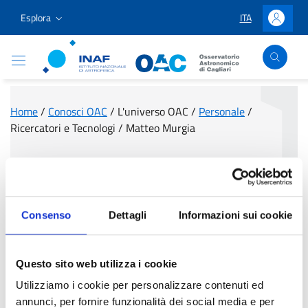
Vai ai contenuti
Vai al menu di navigazione
Vai al footer
Esplora
ITA
LINGUA SELEZIO
Accedi
Osservatorio Astronomico Cagliari
Home
/
Conosci OAC
/
L'universo OAC
/
Personale
/
Ricercatori e Tecnologi
/
Matteo Murgia
Matteo Murgia
Consenso
Dettagli
Informazioni sui cookie
Questo sito web utilizza i cookie
Utilizziamo i cookie per personalizzare contenuti ed
annunci, per fornire funzionalità dei social media e per