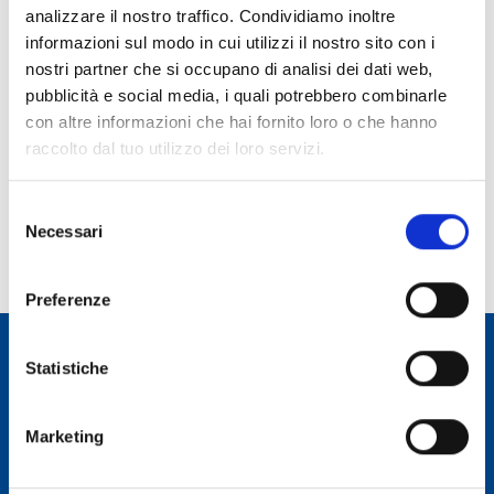
analizzare il nostro traffico. Condividiamo inoltre
Ruolo:
informazioni sul modo in cui utilizzi il nostro sito con i
Primo Ricercatore
nostri partner che si occupano di analisi dei dati web,
pubblicità e social media, i quali potrebbero combinarle
Telefono:
con altre informazioni che hai fornito loro o che hanno
070 71180255
raccolto dal tuo utilizzo dei loro servizi.
E-mail:
matteo.murgia@inaf.it
Selezione
Incarico dal:
Necessari
del
Durata incarico:
consenso
Preferenze
Statistiche
Osservatorio Astronomico Cagliari
Marketing
CONTATTI