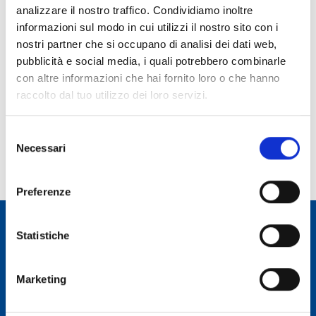
analizzare il nostro traffico. Condividiamo inoltre
Ruolo:
informazioni sul modo in cui utilizzi il nostro sito con i
Collaboratore Tecnico Ente Ricerca
nostri partner che si occupano di analisi dei dati web,
pubblicità e social media, i quali potrebbero combinarle
Telefono:
con altre informazioni che hai fornito loro o che hanno
070 71180215
raccolto dal tuo utilizzo dei loro servizi.
E-mail:
mteresa.caria@inaf.it
Selezione
Incarico dal:
Necessari
del
Durata incarico:
consenso
Preferenze
Statistiche
Osservatorio Astronomico Cagliari
Marketing
CONTATTI