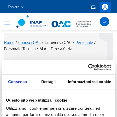
Vai ai contenuti
Vai al menu di navigazione
Vai al footer
Esplora
ITA
LINGUA SELEZIO
Accedi
Osservatorio Astronomico Cagliari
Home
/
Conosci OAC
/
L'universo OAC
/
Personale
/
Personale Tecnico
/
Maria Teresa Caria
Maria Teresa Caria
Consenso
Dettagli
Informazioni sui cookie
Questo sito web utilizza i cookie
Utilizziamo i cookie per personalizzare contenuti ed
annunci, per fornire funzionalità dei social media e per