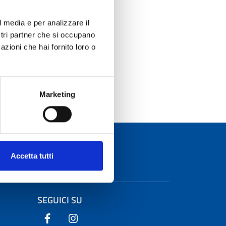
l media e per analizzare il
ostri partner che si occupano
azioni che hai fornito loro o
.it
Marketing
Accetta tutti
SEGUICI SU
Seguici su Facebook
Seguici su Instagram