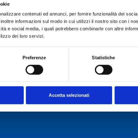
ookie
Ruolo:
Primo Tecnologo
nalizzare contenuti ed annunci, per fornire funzionalità dei socia
Telefono:
070 71180207
inoltre informazioni sul modo in cui utilizzi il nostro sito con i n
icità e social media, i quali potrebbero combinarle con altre inform
E-mail:
renata.schirru@inaf
lizzo dei loro servizi.
Incarico dal:
Durata incarico:
Preferenze
Statistiche
Accetta selezionati
o Cagliari