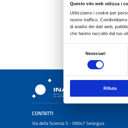
Questo sito web utilizza i c
Utilizziamo i cookie per perso
nostro traffico. Condividiamo 
di analisi dei dati web, pubbl
che hanno raccolto dal tuo uti
Selezione
Necessari
del
consenso
Rifiuta
Osservatorio Astronomic
CONTATTI
Osservatorio Astronomico Cagliari
Via della Scienza 5 - 09047 Selargius