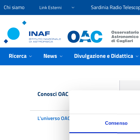
Vai ai contenuti
Vai al menu di navigazione
Vai al footer
Chi siamo
Sardinia Radio Telesco
Link Esterni
Osservatorio Astronomico Cagliari
Ricerca
News
Divulgazione e Didattica
H
Conosci OAC
L'universo OAC
Consenso