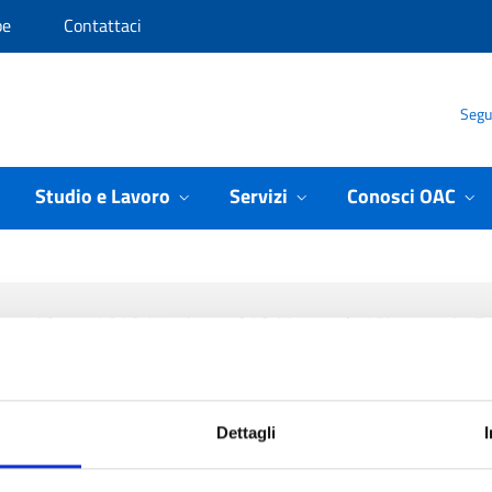
pe
Contattaci
Segui
Studio e Lavoro
Servizi
Conosci OAC
ome
/
Conosci OAC
/
L'universo OAC
/
Personale
/
Ricercatori e T
Maria Renata Schirru
Dettagli