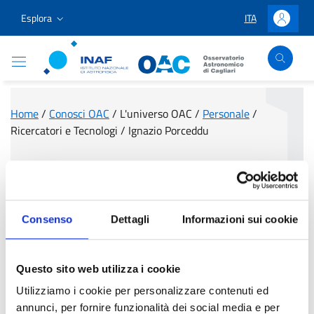
Vai ai contenuti
Vai al menu di navigazione
Vai al footer
Esplora
ITA
LINGUA SELEZIO
Accedi
Osservatorio Astronomico Cagliari
Home
/
Conosci OAC
/
L'universo OAC
/
Personale
/
Ricercatori e Tecnologi
/
Ignazio Porceddu
Ignazio Porceddu
Consenso
Dettagli
Informazioni sui cookie
Questo sito web utilizza i cookie
Utilizziamo i cookie per personalizzare contenuti ed
annunci, per fornire funzionalità dei social media e per