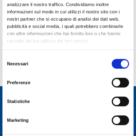
analizzare il nostro traffico. Condividiamo inoltre
Ruolo:
informazioni sul modo in cui utilizzi il nostro sito con i
Dirigente tecnologo
nostri partner che si occupano di analisi dei dati web,
pubblicità e social media, i quali potrebbero combinarle
Telefono:
con altre informazioni che hai fornito loro o che hanno
Fisso: 070 71180216 - Cell.: 329 6603816
raccolto dal tuo utilizzo dei loro servizi.
E-mail:
ignazio.porceddu@inaf.it
Selezione
Incarico dal:
Necessari
del
Durata incarico:
consenso
Preferenze
Statistiche
Osservatorio Astronomico Cagliari
Marketing
CONTATTI