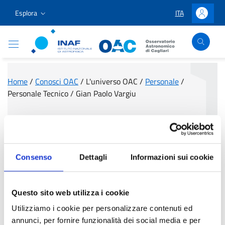
Vai ai contenuti
Vai al menu di navigazione
Vai al footer
Esplora
ITA
LINGUA SELEZIO
Accedi
Osservatorio Astronomico Cagliari
Home
/
Conosci OAC
/
L'universo OAC
/
Personale
/
Personale Tecnico
/
Gian Paolo Vargiu
Gian Paolo Vargiu
Consenso
Dettagli
Informazioni sui cookie
Questo sito web utilizza i cookie
Utilizziamo i cookie per personalizzare contenuti ed
annunci, per fornire funzionalità dei social media e per