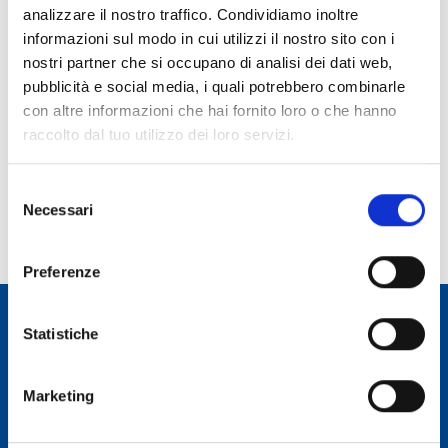
analizzare il nostro traffico. Condividiamo inoltre
Ruolo:
informazioni sul modo in cui utilizzi il nostro sito con i
Collaboratore Tecnico Ente Ricerca
nostri partner che si occupano di analisi dei dati web,
pubblicità e social media, i quali potrebbero combinarle
Telefono:
con altre informazioni che hai fornito loro o che hanno
070 71180822
raccolto dal tuo utilizzo dei loro servizi.
E-mail:
gianpaolo.vargiu@inaf.it
Selezione
Incarico dal:
Necessari
del
Durata incarico:
consenso
Preferenze
Statistiche
Osservatorio Astronomico Cagliari
Marketing
CONTATTI