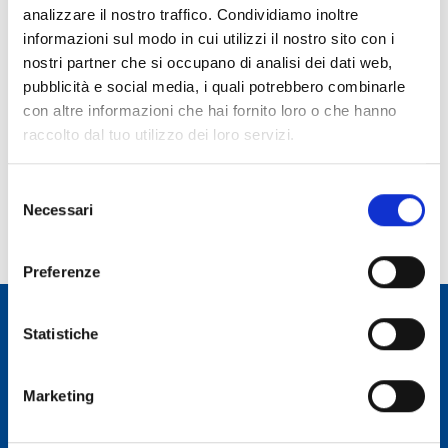
analizzare il nostro traffico. Condividiamo inoltre
Ruolo:
informazioni sul modo in cui utilizzi il nostro sito con i
Dottorando
nostri partner che si occupano di analisi dei dati web,
pubblicità e social media, i quali potrebbero combinarle
Telefono:
con altre informazioni che hai fornito loro o che hanno
070 71180278
raccolto dal tuo utilizzo dei loro servizi.
E-mail:
francesco.iraci@inaf.it
Selezione
Incarico dal:
Necessari
del
Durata incarico:
consenso
Preferenze
Statistiche
Osservatorio Astronomico Cagliari
Marketing
CONTATTI