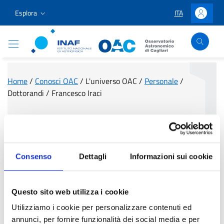
Vai ai contenuti
Vai al menu di navigazione
Vai al footer
Esplora
ITA
LINGUA SELEZIO
Accedi
Osservatorio Astronomico Cagliari
Home
/
Conosci OAC
/
L'universo OAC
/
Personale
/
Dottorandi
/
Francesco Iraci
Francesco Iraci
Consenso
Dettagli
Informazioni sui cookie
Questo sito web utilizza i cookie
Utilizziamo i cookie per personalizzare contenuti ed
annunci, per fornire funzionalità dei social media e per