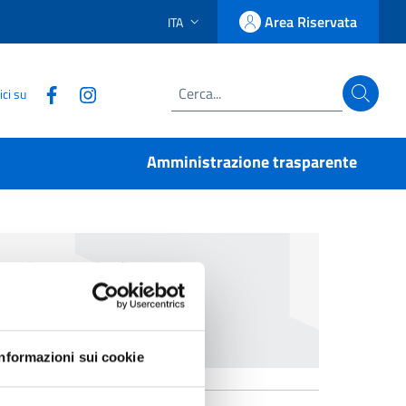
Area Riservata
ITA
LINGUA SELEZIONATA:
Accedi
Seguici su Facebook
Seguici su Instagram
ci su
Cerca
Amministrazione trasparente
ico
/
Francesco Gaudiomonte
Informazioni sui cookie