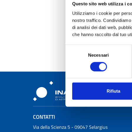
Questo sito web utilizza i c
Utilizziamo i cookie per perso
nostro traffico. Condividiamo 
di analisi dei dati web, pubbl
che hanno raccolto dal tuo uti
Selezione
Necessari
del
consenso
Rifiuta
Osservatorio Astronomic
CONTATTI
Osservatorio Astronomico Cagliari
Via della Scienza 5 - 09047 Selargius