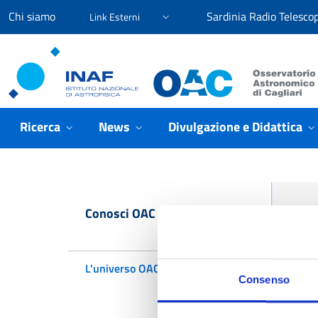
Vai ai contenuti
Vai al menu di navigazione
Vai al footer
Chi siamo
Sardinia Radio Telesco
Link Esterni
Osservatorio Astronomico Cagliari
Ricerca
News
Divulgazione e Didattica
H
Conosci OAC
L'universo OAC
Consenso