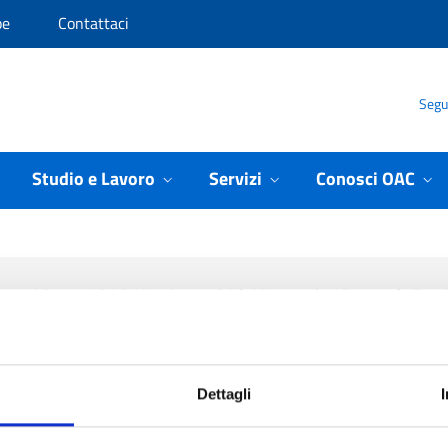
pe
Contattaci
Segui
Studio e Lavoro
Servizi
Conosci OAC
ome
/
Conosci OAC
/
L'universo OAC
/
Personale
/
Personale Tecn
Francesco Gaudiomonte
Dettagli