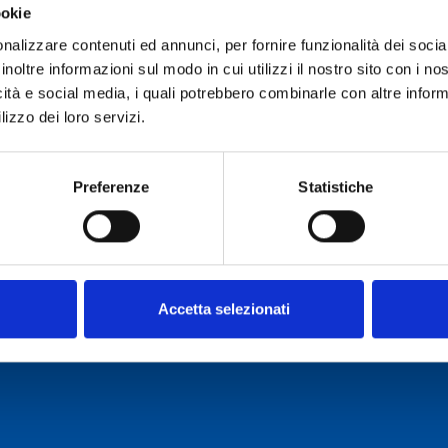
ookie
Ruolo:
Collaboratore Tecni
nalizzare contenuti ed annunci, per fornire funzionalità dei socia
Telefono:
070 71180227
inoltre informazioni sul modo in cui utilizzi il nostro sito con i n
icità e social media, i quali potrebbero combinarle con altre inform
E-mail:
francesco.gaudiom
lizzo dei loro servizi.
Incarico dal:
Durata incarico:
Preferenze
Statistiche
Accetta selezionati
o Cagliari