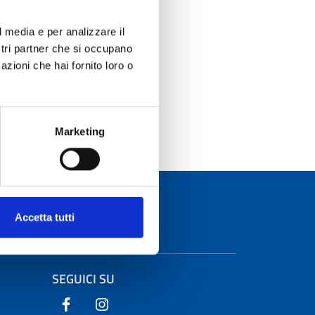
co Ente Ricerca
l media e per analizzare il
ostri partner che si occupano
azioni che hai fornito loro o
onte@inaf.it
Marketing
Accetta tutti
SEGUICI SU
Seguici su Facebook
Seguici su Instagram