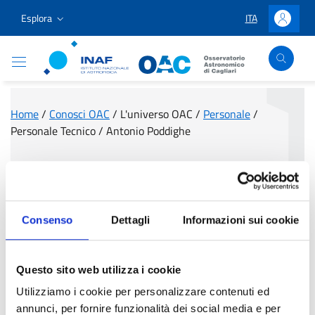
Vai ai contenuti
Vai al menu di navigazione
Vai al footer
Esplora
ITA
LINGUA SELEZIO
Accedi
Osservatorio Astronomico Cagliari
Home
/
Conosci OAC
/
L'universo OAC
/
Personale
/
Personale Tecnico
/
Antonio Poddighe
Antonio Poddighe
Consenso
Dettagli
Informazioni sui cookie
Questo sito web utilizza i cookie
Utilizziamo i cookie per personalizzare contenuti ed
annunci, per fornire funzionalità dei social media e per