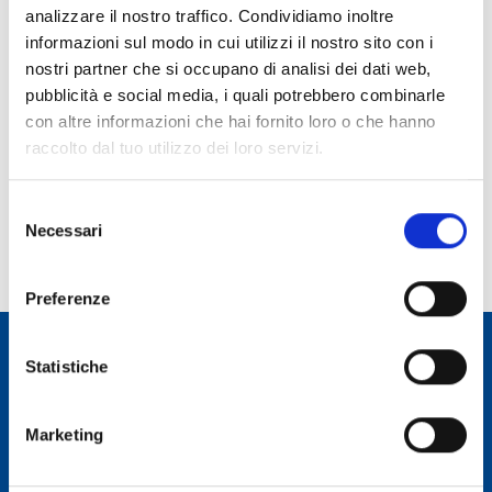
analizzare il nostro traffico. Condividiamo inoltre
Ruolo:
informazioni sul modo in cui utilizzi il nostro sito con i
Collaboratore Tecnico Ente Ricerca
nostri partner che si occupano di analisi dei dati web,
pubblicità e social media, i quali potrebbero combinarle
Telefono:
con altre informazioni che hai fornito loro o che hanno
070 71180246
raccolto dal tuo utilizzo dei loro servizi.
E-mail:
antonio.poddighe@inaf.it
Selezione
Incarico dal:
Necessari
del
Durata incarico:
consenso
Preferenze
Statistiche
Osservatorio Astronomico Cagliari
Marketing
CONTATTI