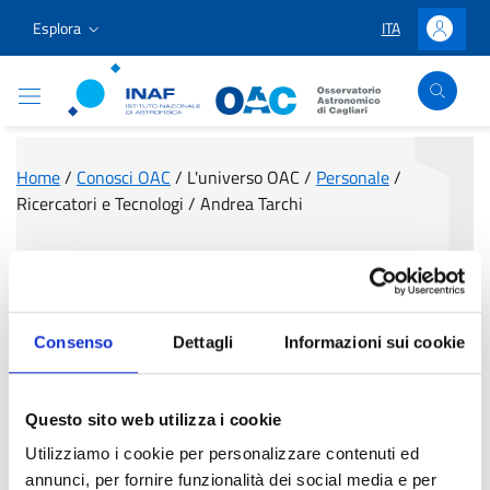
Vai ai contenuti
Vai al menu di navigazione
Vai al footer
Esplora
ITA
LINGUA SELEZIO
Accedi
Osservatorio Astronomico Cagliari
Home
/
Conosci OAC
/
L'universo OAC
/
Personale
/
Ricercatori e Tecnologi
/
Andrea Tarchi
Andrea Tarchi
Consenso
Dettagli
Informazioni sui cookie
Questo sito web utilizza i cookie
Utilizziamo i cookie per personalizzare contenuti ed
annunci, per fornire funzionalità dei social media e per