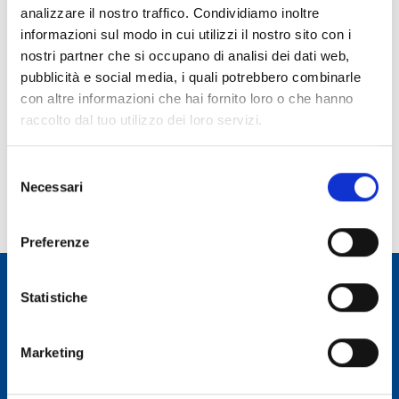
analizzare il nostro traffico. Condividiamo inoltre
Ruolo:
informazioni sul modo in cui utilizzi il nostro sito con i
Primo Ricercatore
nostri partner che si occupano di analisi dei dati web,
pubblicità e social media, i quali potrebbero combinarle
Telefono:
con altre informazioni che hai fornito loro o che hanno
070 71180235
raccolto dal tuo utilizzo dei loro servizi.
E-mail:
andrea.tarchi@inaf.it
Selezione
Incarico dal:
Necessari
del
Durata incarico:
consenso
Preferenze
Statistiche
Osservatorio Astronomico Cagliari
Marketing
CONTATTI