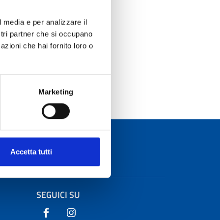
istrazione
l media e per analizzare il
ostri partner che si occupano
azioni che hai fornito loro o
.it
Marketing
Accetta tutti
SEGUICI SU
Seguici su Facebook
Seguici su Instagram