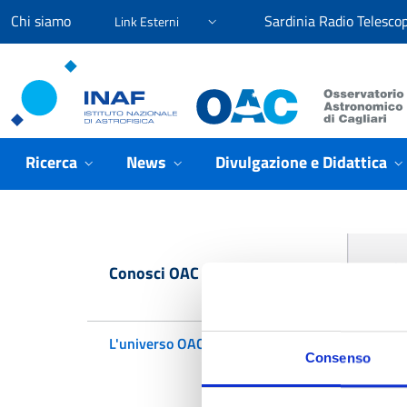
Vai ai contenuti
Vai al menu di navigazione
Vai al footer
Chi siamo
Sardinia Radio Telesco
Link Esterni
Osservatorio Astronomico Cagliari
Ricerca
News
Divulgazione e Didattica
H
Conosci OAC
L'universo OAC
Consenso