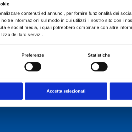
ookie
Ruolo:
Operatore di Ammin
nalizzare contenuti ed annunci, per fornire funzionalità dei socia
Telefono:
070 71180275
inoltre informazioni sul modo in cui utilizzi il nostro sito con i n
icità e social media, i quali potrebbero combinarle con altre inform
E-mail:
andrea.puddu@inaf
lizzo dei loro servizi.
Incarico dal:
Durata incarico:
Preferenze
Statistiche
Accetta selezionati
o Cagliari