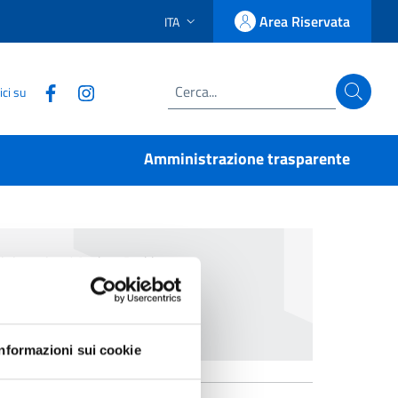
Area Riservata
ITA
LINGUA SELEZIONATA:
Accedi
Seguici su Facebook
Seguici su Instagram
ci su
Cerca
Amministrazione trasparente
nistrativo
/
Andrea Puddu
Informazioni sui cookie