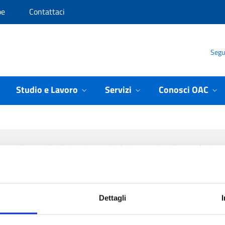
pe
Contattaci
Segui
Studio e Lavoro
Servizi
Conosci OAC
ome
/
Conosci OAC
/
L'universo OAC
/
Personale
/
Personale Ammi
Andrea Puddu
Dettagli