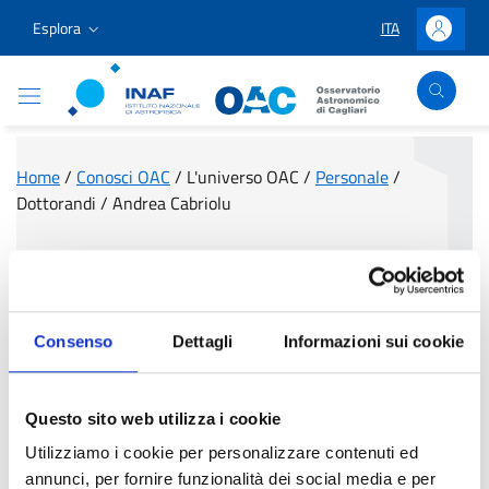
Vai ai contenuti
Vai al menu di navigazione
Vai al footer
Esplora
ITA
LINGUA SELEZIO
Accedi
Osservatorio Astronomico Cagliari
Home
/
Conosci OAC
/
L'universo OAC
/
Personale
/
Dottorandi
/
Andrea Cabriolu
Andrea Cabriolu
Consenso
Dettagli
Informazioni sui cookie
Questo sito web utilizza i cookie
Utilizziamo i cookie per personalizzare contenuti ed
annunci, per fornire funzionalità dei social media e per