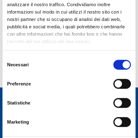
analizzare il nostro traffico. Condividiamo inoltre
Ruolo:
informazioni sul modo in cui utilizzi il nostro sito con i
Dottorando
nostri partner che si occupano di analisi dei dati web,
pubblicità e social media, i quali potrebbero combinarle
Telefono:
con altre informazioni che hai fornito loro o che hanno
070 71180270
raccolto dal tuo utilizzo dei loro servizi.
E-mail:
andrea.cabriolu@inaf.it
Selezione
Incarico dal:
Necessari
del
Durata incarico:
consenso
Preferenze
Statistiche
Osservatorio Astronomico Cagliari
Marketing
CONTATTI