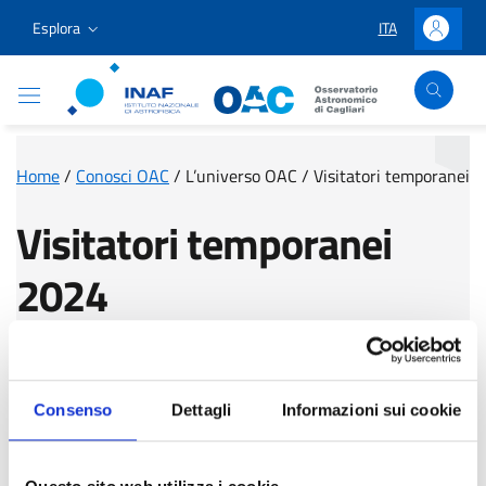
Vai ai contenuti
Vai al menu di navigazione
Vai al footer
Esplora
ITA
LINGUA SELEZIO
Accedi
Osservatorio Astronomico Cagliari
Home
/
Conosci OAC
/
L’universo OAC
/
Visitatori temporanei
Visitatori temporanei
2024
Consenso
Dettagli
Informazioni sui cookie
Seleziona l'anno:
Tutti gli anni