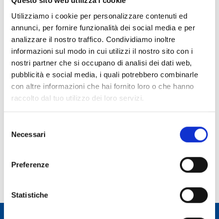
Questo sito web utilizza i cookie
Utilizziamo i cookie per personalizzare contenuti ed
annunci, per fornire funzionalità dei social media e per
Luca Crepaldi
analizzare il nostro traffico. Condividiamo inoltre
informazioni sul modo in cui utilizzi il nostro sito con i
Affiliazione:
Università degli Studi di Padova (Italia)
nostri partner che si occupano di analisi dei dati web,
Stanza:
Aula didattica
pubblicità e social media, i quali potrebbero combinarle
Collaboratore:
Andrea Tarchi
con altre informazioni che hai fornito loro o che hanno
Dal:
13/02/2024
Al:
16/02/2024
raccolto dal tuo utilizzo dei loro servizi.
Selezione
Necessari
del
consenso
Previous
1
2
Preferenze
Statistiche