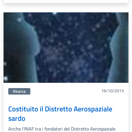
16/10/2013
Categorie correlata:
Ricerca
Costituito il Distretto Aerospaziale
sardo
Anche l'INAF tra i fondatori del Distretto Aerospaziale