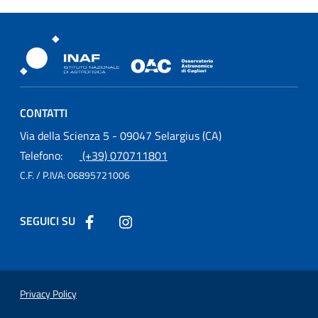
Osservatorio Astronomico Cagliari
CONTATTI
Osservatorio Astronomico Cagliari
Via della Scienza 5 - 09047 Selargius (CA)
Telefono:
(+39) 070711801
C.F. / P.IVA:
06895721006
SEGUICI SU
Seguici su Facebook
Seguici su Instagram
Sezione Link Utili
Privacy Policy