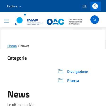
Vai ai contenuti
Vai al menu di navigazione
Vai al footer
Esplora
ITA
LINGUA SELEZIO
Accedi
Osservatorio Astronomico Cagliari
Home
/
News
Categorie
Divulgazione
Ricerca
News
Le ultime notizie