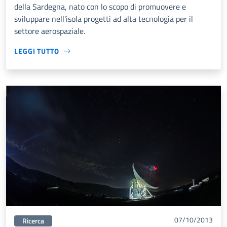
della Sardegna, nato con lo scopo di promuovere e
sviluppare nell'isola progetti ad alta tecnologia per il
settore aerospaziale.
LEGGI TUTTO
07/10/2013
Categorie correlata:
Ricerca