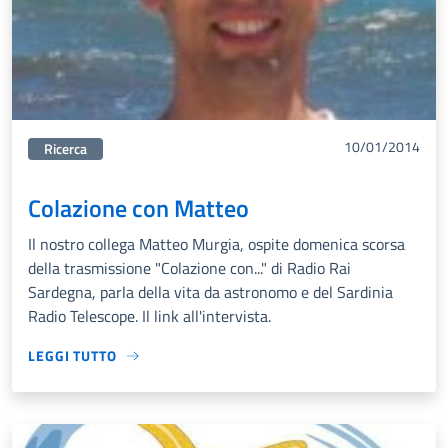
10/01/2014
Categorie correlata:
Ricerca
Colazione con Matteo
Il nostro collega Matteo Murgia, ospite domenica scorsa
della trasmissione "Colazione con..." di Radio Rai
Sardegna, parla della vita da astronomo e del Sardinia
Radio Telescope. Il link all'intervista.
LEGGI TUTTO