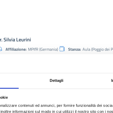
r. Silvia Leurini
Affiliazione:
MPIfR (Germania)
Stanza:
Aula (Poggio dei P
Collaboratore:
Casu
Dal:
18/04/2011
Al:
22/04/2011
oritz Boeck
Dettagli
Affiliazione:
FAU (Germania)
Stanza:
32 (Poggio dei Pini)
ookie
Collaboratore:
Govoni
Dal:
11/03/2011
Al:
28/03/2011
nalizzare contenuti ed annunci, per fornire funzionalità dei socia
inoltre informazioni sul modo in cui utilizzi il nostro sito con i n