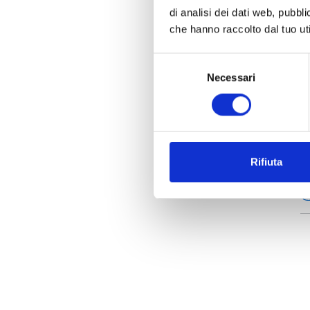
di analisi dei dati web, pubbl
C
che hanno raccolto dal tuo uti
Selezione
Necessari
del
consenso
D
Rifiuta