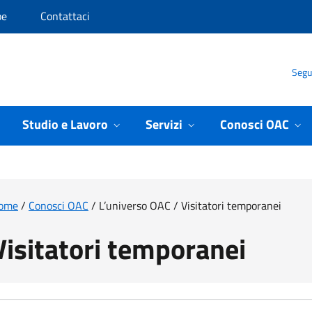
pe
Contattaci
Segui
Studio e Lavoro
Servizi
Conosci OAC
ome
/
Conosci OAC
/
L’universo OAC
/
Visitatori temporanei
Visitatori temporanei