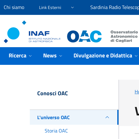
Vai ai contenuti
Vai al menu di navigazione
Vai al footer
Chi siamo
Sardinia Radio Telesco
Link Esterni
Osservatorio Astronomico Cagliari
Ricerca
News
Divulgazione e Didattica
H
Conosci OAC
L'universo OAC
Storia OAC