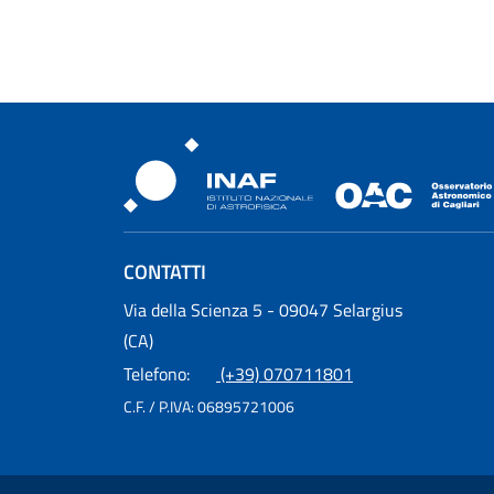
Osservatorio Astronomic
CONTATTI
Osservatorio Astronomico Cagliari
Via della Scienza 5 - 09047 Selargius
(CA)
Telefono:
(+39) 070711801
C.F. / P.IVA:
06895721006
Sezione Link Utili